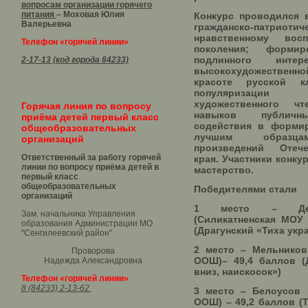
вопросам организации горячего
питания
– Моховая Юлия
Конкурс проводился 
Валерьевна
гражданско-патриоти
нравственному вос
Телефон «горячей линии»
поколения; форми
подлинного инт
2-17-13 (код города 84233)
высокохудожественной
красоте русской кл
популяризаци
художественного ч
Горячая линия по вопросу
навыков публичн
приёма детей первый класс
содействия в формир
общеобразовательных
лучшим образца
организаций
произведений Оте
Ответственный за работу горячей
края. Участники конку
линии по вопросу приёма детей в
мастерство.
первый класс
общеобразовательных
Победителями стали
организаций
1 место – Дем
Зам. начальника Управления
(Силикатненская МОУ
образования Администрации МО
(Драгунский «Тиха укр
"Сенгилеевский район"
2 место – Мельников
Проворова
ООШ)– 49,4 баллов (
Надежда Александровна
вниз, наискосок»)
Телефон «горячей линии»
8 (84233) 2-13-62
3 место – Белоусов 
ООШ) – 49,2 баллов (Т