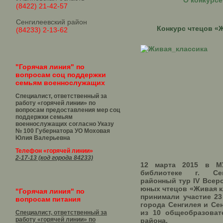
О конкурсе
(8422) 21-42-57
Сенгилеевский район
Конкурс чтецов «
(84233) 2-13-62
"Горячая линия" по
вопросам соц поддержки
семьям военнослужащих
Специалист, ответственный за
работу «горячей линии» по
вопросам предоставления мер соц
поддержки семьям
военнослужащих согласно Указу
№ 100 Губернатора УО
Моховая
Юлия Валерьевна
Телефон «горячей линии»
2-17-13 (код города 84233)
12 марта 2015 в М
библиотеке г. Се
районный тур IV Всер
юных чтецов «Живая к
"Горячая линия" по
принимали участие 23
вопросам питания
города Сенгилея и Се
из 10 общеобразоват
Специалист, ответственный за
работу «горячей линии» по
района.