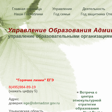
Главная страница
Управление
Деятельность
Наши Госпаблики
Год семьи
Год защитника Оте
Управление Образования Адми
управление образовательными организация
"Горячие линии" ЕГЭ
8(495)984-89-19
(нажать цифру 5)
«
Встреча с
центра
Адрес
этнокультурной
доверия:
ege@obrnadzor.gov.ru
стратегии
образования
Ульяновская область