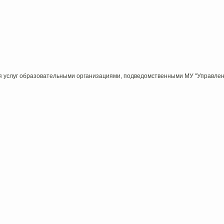
ния услуг образовательными организациями, подведомственными МУ "Управле