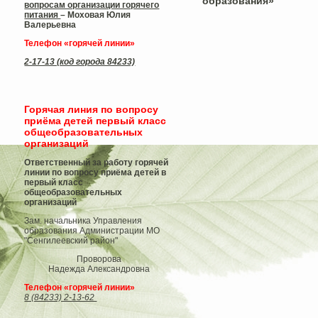
образования»
вопросам организации горячего
питания
– Моховая Юлия
Валерьевна
Телефон «горячей линии»
2-17-13 (код города 84233)
Горячая линия по вопросу
приёма детей первый класс
общеобразовательных
организаций
Ответственный за работу горячей
линии по вопросу приёма детей в
первый класс
общеобразовательных
организаций
Зам. начальника Управления
образования Администрации МО
"Сенгилеевский район"
Проворова
Надежда Александровна
Телефон «горячей линии»
8 (84233) 2-13-62