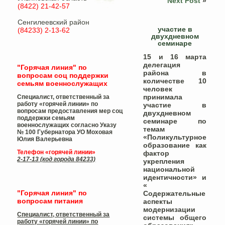
Next Post
»
(8422) 21-42-57
Сенгилеевский район
участие в
(84233) 2-13-62
двухдневном
семинаре
15 и 16 марта
делегация
"Горячая линия" по
района в
вопросам соц поддержки
количестве 10
семьям военнослужащих
человек
принимала
Специалист, ответственный за
работу «горячей линии» по
участие в
вопросам предоставления мер соц
двухдневном
поддержки семьям
семинаре по
военнослужащих согласно Указу
темам
№ 100 Губернатора УО
Моховая
«Поликультурное
Юлия Валерьевна
образование как
Телефон «горячей линии»
фактор
2-17-13 (код города 84233)
укрепления
национальной
идентичности» и
«
"Горячая линия" по
Содержательные
вопросам питания
аспекты
модернизации
Специалист, ответственный за
системы общего
работу «горячей линии» по