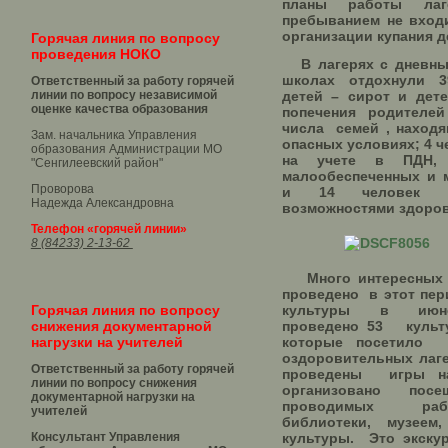
планы работы ла
пребыванием не вход
организации купания д
Горячая линия по вопросу
проведения НОКО
В лагерях с дневны
школах отдохнули 39
Ответственный за работу горячей
линии по вопросу независимой
детей – сирот и дете
оценке качества образования
попечения родителей
числа семей , находя
Зам. начальника Управления
опасных условиях; 4 ч
образования Администрации МО
на учете в ПДН,
"Сенгилеевский район"
малообеспеченных и 
Проворова
и 14 человек с
Надежда Александровна
возможностями здоро
Телефон «горячей линии»
8 (84233) 2-13-62
Много интересных 
проведено в этот пе
Горячая линия по вопросу
культуры в июне
снижения документарной
проведено 53 культу
нагрузки на учителей
которые посетил
оздоровительных лаг
Ответственный за работу горячей
проведены игры на
линии по вопросу снижения
организовано посещ
документарной нагрузки на
проводимых рабо
учителей
библиотеки, музее
Консультант Управления
культуры. Это экску