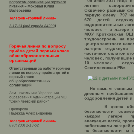
05 июня 2017 года в
вопросам организации горячего
летняя оздоровит
питания
– Моховая Юлия
Охвачено разными фо
Валерьевна
первую смену 797 че
Телефон «горячей линии»
670 детей отдох
оздоровительных лаге
2-17-13 (код города 84233)
человек – в лагере 
МОУ Кротковская ОШ 
трудоустроены на вр
центра занятости насе
Горячая линия по вопросу
лагерях отдохну
приёма детей первый класс
частичной оплатой сто
общеобразовательных
человек , получившие 
организаций
10 человек отдо
Сенгилеевская РБ».
Ответственный за работу горячей
линии по вопросу приёма детей в
первый класс
общеобразовательных
организаций
Но самым главным в
Зам. начальника Управления
дневным пребывани
образования Администрации МО
оздоровления детей и
"Сенгилеевский район"
В целях обеспе
Проворова
безопасности совмес
Надежда Александровна
каждом лагере пр
эвакуация детей, пров
Телефон «горячей линии»
8 (84233) 2-13-62
работниками лагерей и
по безопасности на 