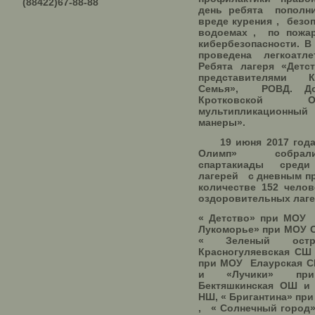
(88422)67-88-88
день ребята пополн
вреде курения , безо
водоемах , по пожар
кибербезопасности. 
проведена легкоатле
Ребята лагеря «Детс
представителями 
Семья», РОВД. Д
Кротковской 
мультипликационны
манеры».
19 июня 2017 года 
Олимп» собрал
спартакиады среди
лагерей с дневным п
количестве 152 чело
оздоровительных лаг
« Детство» при МОУ 
Лукоморье» при МОУ С
« Зеленый ост
Красногуляевская СШ
при МОУ Елаурская С
и «Лучики» пр
Бектяшкинская ОШ и
НШ, « Бригантина» пр
, « Солнечный город