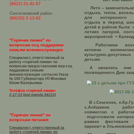
(8422) 21-42-57
Лето – замечательное
отдыха, тепла, весель
Сенгилеевский район
для интересного в
(84233) 2-13-62
отдыха в период шко
детей в районе была 
летних лагерей, сос
мероприятий « Календа
"Горячая линия" по
вопросам соц поддержки
Работники всех 
семьям военнослужащих
активно включили
культурно-досугов
Специалист, ответственный за
детьми.
работу «горячей линии» по
вопросам предоставления мер соц
А начались они
поддержки семьям
посвященного Дню защ
военнослужащих согласно Указу
№ 100 Губернатора УО
Моховая
Юлия Валерьевна
Телефон «горячей линии»
2-17-13 (код города 84233)
В г.Сенгилее, п.Кр.Гу
с.Алёшкино рабо
совместно с работн
"Горячая линия" по
подготовили интерес
вопросам питания
рамках фестиваля
парков» в Ульяновской
Специалист, ответственный за
работу «горячей линии» по