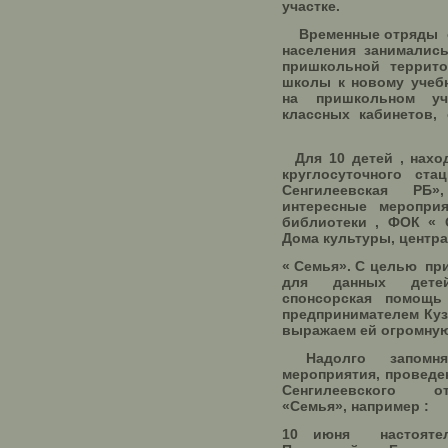
участке.
Временные отряды от
населения занималис
пришкольной террит
школы к новому учебн
на пришкольном уч
классных кабинетов, 
Для 10 детей , нахо
круглосуточного ста
Сенгилеевская РБ
интересные меропр
библиотеки , ФОК « 
Дома культуры, центра
« Семья». С целью пр
для данных дете
спонсорская помощ
предпринимателем Кузн
выражаем ей огромну
Надолго запомня
мероприятия, проведе
Сенгилеевского о
«Семья», например :
10 июня
настоятел