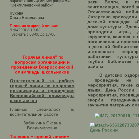
образования Администрации МО
реки Волги, к па
"Сенгилеевский район"
сенгилеевцам, погиб
Отечественной войны
Пухова
Интересно проходили
Ольга Николаевна
детской площадке «
Телефон «горячей линии»
дома культуры . Здес
8 (84233) 2-13-62
проводили игры, 
Звонить с 08-00 до 17-00.
каруселях, качелях, с
организованы просм
в детской библиотеке
интересные мероп
работники культур
“Горячая линия” по
клубов, библиотек в
вопросам организации и
района.
проведения Всероссийской
олимпиады школьников
В детских оздоров
проведены не ме
Ответственный за работу
мероприятия, такие 
горячей линии по вопросам
языка, День России, 
организации и проведения
мероприятия, посвящ
Всероссийской олимпиады
скорби, праздни
школьников​
закрытия лагерных сме
Главный специалист по
воспитательной работе
Забайкина Оксана
Владимировна
Телефон «горячей линии»