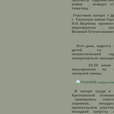
просмотр художест
войне , конкурс с
тематику.
Участники лагеря « Д
г. Сенгилея имени Гер
Н.Н. Вербина приняли
мероприятии , по
Великой Отечественно
Этот день надолго з
детей , т.к не
патриотический 
эмоционально насыще
23-24 июня в л
мероприятия по 
лагерной смены.
В лагере труда и
Кротковской основ
занимались очистк
сорняков, поса
пришкольном участке
посадкой капусты