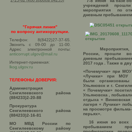
2-13-62 (код города 84233)
7-8 июня на базе об
учреждений прошл
мероприятия по от
дневным пребыванием
"Горячая линия"
по вопросу антикоррупции.
Телефон: 8(8422)27-37-65.
Звонить с 09-00 до 11-00.
Мероприятия, п
Адрес электронной почты:
России, прошли в
anticorrupt.ulgov@mail.ru
дневным пребыванием
Интернет-приемная:
2017 года . Также в дв
lkog.ulgov.ru
«Почемучки» при МОУ
«Лучики» при МОУ
ТЕЛЕФОНЫ ДОВЕРИЯ:
были организован
Ульяновск и г. Сенгиле
Администрация
« Почемучки» посетил
Сенгилеевского района
Ульяновска , побывали
(884233)2-20-88
отдыха « Винновская 
лагеря « Лучики» поб
Прокуратура
на просмотре фильма-
Сенгилеевского района
перьях».
(884233)2-16-81
16 июня во всех л
МО МВД России по
пребыванием про
Сенгилеевскому району
профилактики право