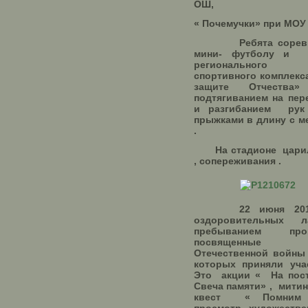
ОШ,
« Почемучки» при МОУ
Ребята соревнов
мини- футболу и л
регионального 
спортивного комплекс
защите Отчеств
подтягиванием на пер
и разгибанием ру
прыжками в длину с ме
.
На стадионе царил 
, сопереживания .
22 июня 2017 
оздоровительных л
пребыванием прош
посвященные н
Отечественной войны 
которых приняли уча
Это акции « На посту
Свеча памяти» , митин
квест « Помним ,