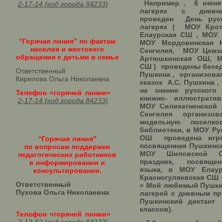
Например , 6 июня 
2-17-14 (код города 84233)
лагерях с дневн
проведен День рус
лагерях ( МОУ Кро
Елаурская СШ , МОУ
“Горячая линия” по фактам
МОУ Мордовинская
насилия и жестокого
Сенгилея, МОУ Цемз
обращения с детьми в семье
Артюшкинская ОШ, М
СШ ) проведены бесед
Ответственный
Пушкина , организова
Кирилова Ольга Николаевна
сказок А.С. Пушкина 
на знание русского 
Телефон «горячей линии»
книжно- иллюстрат
2-17-14 (код города 84233)
МОУ Силикатненско
Сенгилея организо
модельную поселк
библиотеки, в МОУ Ру
ОШ проведена игр
“Горячая линия"
посвященная Пушкинс
по вопросам поддержки
МОУ Шиловской С
педагогических работников
праздник, посвяще
в информировании и
языка, в МОУ Ела
консультировании.
Красногуляевская СШ 
Ответственный
« Мой любимый Пушкин
Пухова Ольга Николаевна
лагерей с дневным п
Пушкинский диктант 
классов).
Телефон «горячей линии»