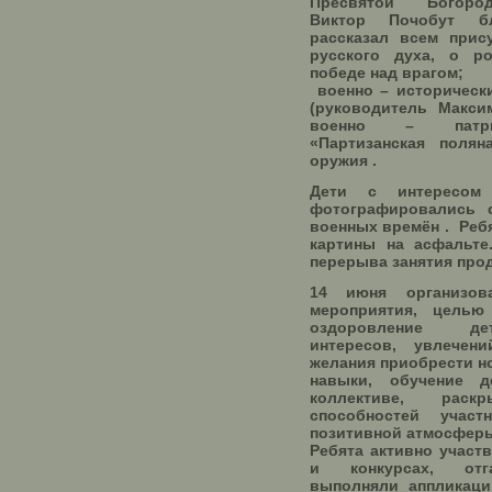
Пресвятой Богоро
Виктор Почобут бл
рассказал всем прис
русского духа, о р
победе над врагом;
военно – историческ
(руководитель Максим
военно – патри
«Партизанская полян
оружия .
Дети с интересом
фотографировались 
военных времён . Реб
картины на асфальте
перерыва занятия про
14 июня организо
мероприятия, целью
оздоровление де
интересов, увлечени
желания приобрести но
навыки, обучение 
коллективе, раск
способностей учас
позитивной атмосфер
Ребята активно участ
и конкурсах, отг
выполняли аппликаци