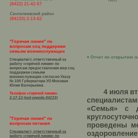
Next
(8422) 21-42-57
Сенгилеевский район
(84233) 2-13-62
"Горячая линия" по
вопросам соц поддержки
семьям военнослужащих
«
Отчет по открытию л
Специалист, ответственный за
работу «горячей линии» по
вопросам предоставления мер соц
поддержки семьям
военнослужащих согласно Указу
№ 100 Губернатора УО
Моховая
Юлия Валерьевна
4 июля второ
Телефон «горячей линии»
2-17-13 (код города 84233)
специалистам
«Семья» с д
круглосуточ
"Горячая линия" по
вопросам питания
проведены ме
Специалист, ответственный за
оздоровлен
работу «горячей линии» по