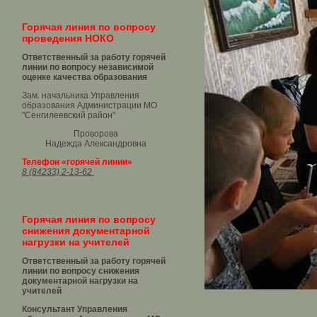
Горячая линия по вопросу
проведения НОКО
Ответственный за работу горячей
линии по вопросу независимой
оценке качества образования
Зам. начальника Управления
образования Администрации МО
"Сенгилеевский район"
Проворова
Надежда Александровна
Телефон «горячей линии»
8 (84233) 2-13-62
Горячая линия по вопросу
снижения документарной
нагрузки на учителей
Ответственный за работу горячей
линии по вопросу снижения
документарной нагрузки на
учителей
Консультант Управления