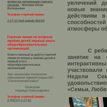
увлечений д
вопросам организации горячего
питания
– Моховая Юлия
новые знани
Валерьевна
действиям в
Телефон «горячей линии»
2-17-13 (код города 84233)
способностей
атмосферы об
Горячая линия по вопросу
приёма детей первый класс
общеобразовательных
организаций
С ребятами
Ответственный за работу горячей
занятие на 
линии по вопросу приёма детей в
первый класс
интерактив
общеобразовательных
организаций
участвовали 
Зам. начальника Управления
Недели Се
образования Администрации МО
"Сенгилеевский район"
удовольстви
Проворова
«Семьи, Любв
Надежда Александровна
Телефон «горячей линии»
8 (84233) 2-13-62