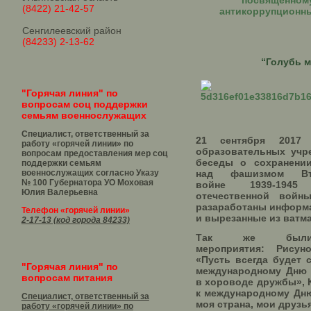
посвященном
(8422) 21-42-57
антикоррупционн
Сенгилеевский район
(84233) 2-13-62
“Голубь 
"Горячая линия" по
вопросам соц поддержки
семьям военнослужащих
Специалист, ответственный за
21 сентября 2017
работу «горячей линии» по
образовательных учр
вопросам предоставления мер соц
беседы о сохранени
поддержки семьям
военнослужащих согласно Указу
над фашизмом Вт
№ 100 Губернатора УО
Моховая
войне 1939-1945
Юлия Валерьевна
отечественной войн
разаработаны информ
Телефон «горячей линии»
и вырезанные из ватм
2-17-13 (код города 84233)
Так же были
мероприятия: Рисун
«Пусть всегда будет 
"Горячая линия" по
международному Дню 
вопросам питания
в хороводе дружбы», 
к международному Дн
Специалист, ответственный за
моя страна, мои друзья
работу «горячей линии» по