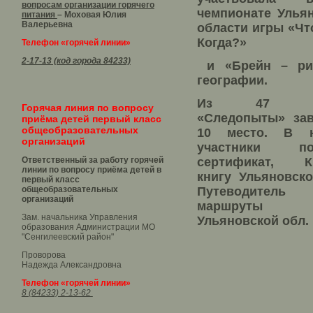
вопросам организации горячего
чемпионате Улья
питания
– Моховая Юлия
Валерьевна
области игры «Чт
Когда?»
Телефон «горячей линии»
2-17-13 (код города 84233)
и «Брейн – ри
географии.
Из 47 ко
Горячая линия по вопросу
«Следопыты» зав
приёма детей первый класс
общеобразовательных
10 место. В н
организаций
участники по
Ответственный за работу горячей
сертификат, К
линии по вопросу приёма детей в
книгу Ульяновско
первый класс
общеобразовательных
Путеводите
организаций
маршрут
Зам. начальника Управления
Ульяновской обл.
образования Администрации МО
"Сенгилеевский район"
Проворова
Надежда Александровна
Телефон «горячей линии»
8 (84233) 2-13-62