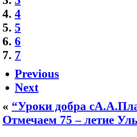
4
5
6
7
Previous
Next
«
“Уроки добра сА.А.Пл
Отмечаем 75 – летие Ул