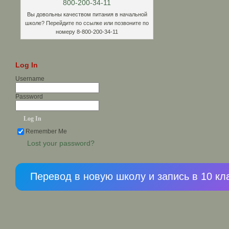
Вы довольны качеством питания в начальной
школе? Перейдите по ссылке или позвоните по
номеру 8-800-200-34-11
Log In
Username
Password
Remember Me
Lost your password?
Перевод в новую школу и запись в 10 кл