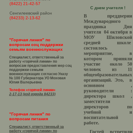
(8422) 21-42-57
С днем учителя !
Сенгилеевский район
В преддверии
(84233) 2-13-62
Международного
праздника Дня
учителя 04 октября в
МОУ Шиловской
"Горячая линия" по
средней школе
вопросам соц поддержки
состоялось
семьям военнослужащих
мероприятие, в
Специалист, ответственный за
котором приняли
работу «горячей линии» по
участие около 50
вопросам предоставления мер соц
человек из 11
поддержки семьям
военнослужащих согласно Указу
общеобразовательных
№ 100 Губернатора УО
Моховая
организаций. Это, в
Юлия Валерьевна
основном ,
Телефон «горячей линии»
руководители :
2-17-13 (код города 84233)
директора школ ,
заместители
директоров по
учебной и
"Горячая линия" по
воспитательной
вопросам питания
работе.
Специалист, ответственный за
работу «горячей линии» по
Гостей встретили