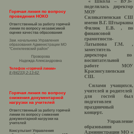
« Школа – ВУЗ»
поделилась директор
Горячая линия по вопросу
МОУ
проведения НОКО
Силикатненская СШ
имени В.Г. Штыркина
Ответственный за работу горячей
Филюк Е.В. , по
линии по вопросу независимой
оценке качества образования
финансовой
грамотности-
Зам. начальника Управления
Латыпова Г.М. ,
образования Администрации МО
"Сенгилеевский район"
заместитель
директора по
Проворова
воспитательной
Надежда Александровна
работе МОУ
Телефон «горячей линии»
Красногуляевская
8 (84233) 2-13-62
СШ.
Силами учащихся,
учителей и родителей
Горячая линия по вопросу
для гостей был
снижения документарной
подготовлен
нагрузки на учителей
праздничный
Ответственный за работу горячей
концерт.
линии по вопросу снижения
документарной нагрузки на
Управление
учителей
образования
Консультант Управления
Администрации МО «