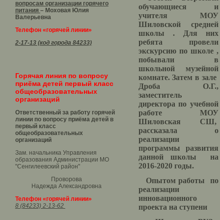
вопросам организации горячего
обучающиеся и
питания
– Моховая Юлия
учителя МОУ
Валерьевна
Шиловской средней
Телефон «горячей линии»
школы . Для них
ребята провели
2-17-13 (код города 84233)
экскурсию по школе ,
побывали в
школьной музейной
Горячая линия по вопросу
комнате. Затем в зале
приёма детей первый класс
Дроба О.Г.,
общеобразовательных
заместитель
организаций
директора по учебной
работе МОУ
Ответственный за работу горячей
линии по вопросу приёма детей в
Шиловская СШ,
первый класс
рассказала о
общеобразовательных
реализации
организаций
программы развития
Зам. начальника Управления
данной школы на
образования Администрации МО
2016-2020 годы.
"Сенгилеевский район"
Проворова
Опытом работы по
Надежда Александровна
реализации
инновационного
Телефон «горячей линии»
8 (84233) 2-13-62
проекта на ступени