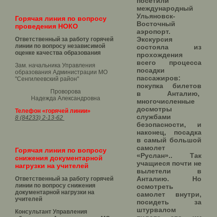
посетили
международный
Ульяновск-
Горячая линия по вопросу
Восточный
проведения НОКО
аэропорт.
Экскурсия
Ответственный за работу горячей
линии по вопросу независимой
состояла из
оценке качества образования
прохождения
всего процесса
Зам. начальника Управления
посадки
образования Администрации МО
пассажиров:
"Сенгилеевский район"
покупка билетов
Проворова
в Анталию,
Надежда Александровна
многочисленные
досмотры
Телефон «горячей линии»
службами
8 (84233) 2-13-62
безопасности, и
наконец, посадка
в самый большой
самолет
Горячая линия по вопросу
«Руслан».. Так
снижения документарной
учащиеся почти не
нагрузки на учителей
вылетели в
Анталию. Но
Ответственный за работу горячей
линии по вопросу снижения
осмотреть
документарной нагрузки на
самолет внутри,
учителей
посидеть за
штурвалом
Консультант Управления