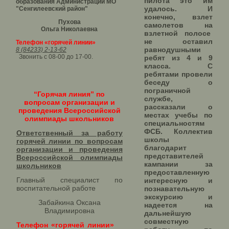
пилота это им
образования Администрации МО
удалось. И
"Сенгилеевский район"
конечно, взлет
Пухова
самолетов на
Ольга Николаевна
взлетной полосе
не оставил
Телефон «горячей линии»
равнодушными
8 (84233) 2-13-62
Звонить с 08-00 до 17-00.
ребят из 4 и 9
класса. С
ребятами провели
беседу о
пограничной
“Горячая линия” по
службе,
вопросам организации и
рассказали о
проведения Всероссийской
местах учебы по
олимпиады школьников
специальностям
ФСБ. Коллектив
Ответственный за работу
школы
горячей линии по вопросам
благодарит
организации и проведения
представителей
Всероссийской олимпиады
кампании за
школьников​
предоставленную
Главный специалист по
интересную и
воспитательной работе
познавательную
экскурсию и
Забайкина Оксана
надеется на
Владимировна
дальнейшую
совместную
Телефон «горячей линии»