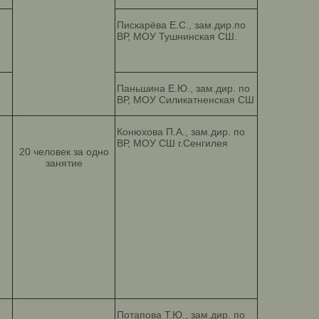
Пискарёва Е.С., зам.дир.по
ВР, МОУ Тушнинская СШ.
Паньшина Е.Ю., зам.дир. по
ВР, МОУ Силикатненская СШ
Конюхова П.А., зам.дир. по
ВР, МОУ СШ г.Сенгилея
20 человек за одно
занятие
Потапова Т.Ю., зам.дир. по