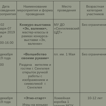
Дата
Наименование
Место
Возрастная
роведения
мероприятия и форма
проведения
категория
роприятия
проведения
участников
 02
Конкурс-выставка
МУ ДО
Без ограничен
варя-07
«Эх, валенки»,
«Сенгилеевский
варя 2019
мастер-классы в
ЦДТ»
да
рамках конкурса-
выставки «Эх,
.00-16.00
валенки»
 декабря
«Волшебство
пл. им. 1 Мая
Без ограничен
19 года
своими руками»
.00
Раздача жителям и
гостям г. Сенгилея
открыток ручной
работы с
изображением и
символикой г.
Сенгилея
 декабря
«Этно-старт»
Хоккейная
10-12 лет
19 года
коробка 1
Игры на коньках
здание МОУ