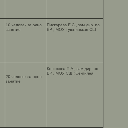
10 человек за одно
Пискарёва Е.С., зам.дир. по
занятие
ВР , МОУ Тушнинская СШ
Конюхова П.А., зам.дир. по
ВР , МОУ СШ г.Сенгилея
20 человек за одно
занятие