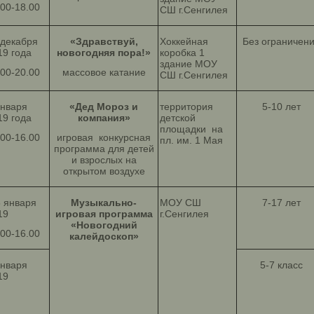
.00-18.00
СШ г.Сенгилея
 декабря
«Здравствуй,
Хоккейная
Без ограничен
19 года
новогодняя пора!»
коробка 1
здание МОУ
.00-20.00
массовое катание
СШ г.Сенгилея
января
«Дед Мороз и
территория
5-10 лет
19 года
компания»
детской
площадки на
.00-16.00
игровая конкурсная
пл. им. 1 Мая
программа для детей
и взрослых на
открытом воздухе
5 января
Музыкально-
МОУ СШ
7-17 лет
19
игровая программа
г.Сенгилея
«Новогодний
.00-16.00
калейдоскоп»
января
5-7 класс
19