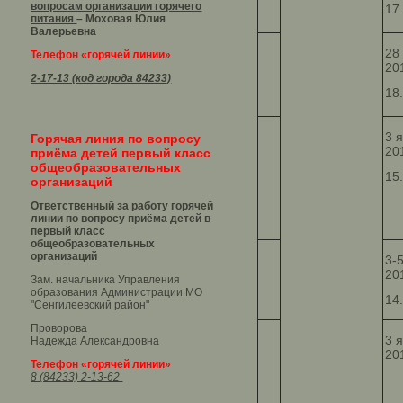
вопросам организации горячего
17
питания
– Моховая Юлия
Валерьевна
28
Телефон «горячей линии»
20
2-17-13 (код города 84233)
18
3 
Горячая линия по вопросу
20
приёма детей первый класс
общеобразовательных
15
организаций
Ответственный за работу горячей
линии по вопросу приёма детей в
первый класс
общеобразовательных
организаций
3-
20
Зам. начальника Управления
образования Администрации МО
14
"Сенгилеевский район"
Проворова
3 
Надежда Александровна
20
Телефон «горячей линии»
8 (84233) 2-13-62