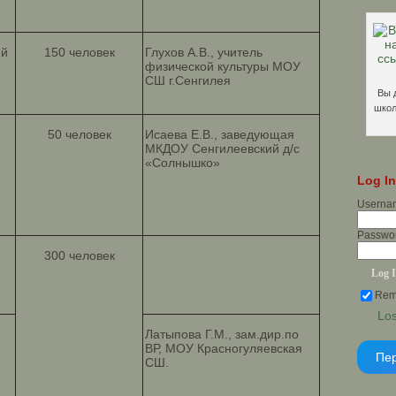
ий
150 человек
Глухов А.В., учитель
физической культуры МОУ
СШ г.Сенгилея
Вы 
школ
50 человек
Исаева Е.В., заведующая
МКДОУ Сенгилеевский д/с
«Солнышко»
Log I
Userna
Passwo
300 человек
Rem
Lo
Латыпова Г.М., зам.дир.по
ВР, МОУ Красногуляевская
Пер
СШ.