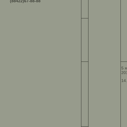
(88422)67-88-88
5 
20
14