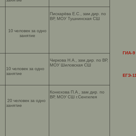
занятие
Пискарёва Е.С., зам.дир. по
ВР, МОУ Тушнинская СШ
10 человек за одно
занятие
ГИА-9
Чиркова Н.А., зам.дир. по ВР,
МОУ Шиловская СШ
10 человек за одно
занятие
ЕГЭ-1
Конюхова П.А., зам.дир. по
ВР, МОУ СШ г.Сенгилея
20 человек за одно
занятие