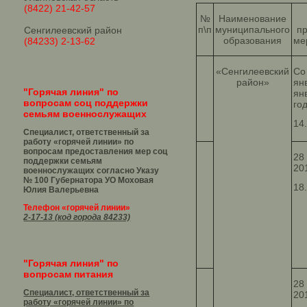
(8422) 21-42-57
№
Наименование
п\п
муниципального
п
Сенгилеевский район
образования
ме
(84233) 2-13-62
«Сенгилеевский
Со
район»
ян
"Горячая линия" по
ян
вопросам соц поддержки
го
семьям военнослужащих
14
Специалист, ответственный за
работу «горячей линии» по
вопросам предоставления мер соц
28
поддержки семьям
20
военнослужащих согласно Указу
№ 100 Губернатора УО
Моховая
18
Юлия Валерьевна
Телефон «горячей линии»
2-17-13 (код города 84233)
"Горячая линия" по
вопросам питания
28
Специалист, ответственный за
20
работу «горячей линии» по