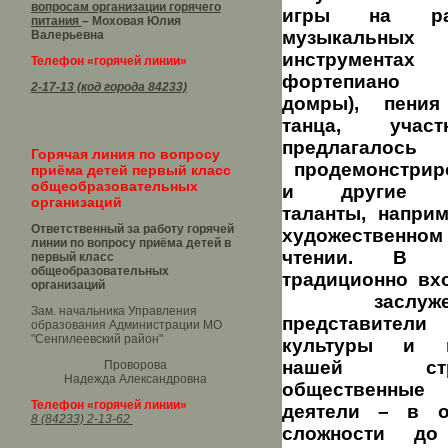
вопросам организации горячего
игры на ра
питания
– Моховая Юлия
музыкальных
Валерьевна
инструментах
Телефон «горячей линии»
фортепиан
2-17-13 (код города 84233)
домры), пени
танца, участ
предлагалось
Горячая линия по вопросу
продемонстрир
приёма детей первый класс
общеобразовательных
и другие 
организаций
таланты, наприм
Ответственный за работу горячей
художественном
линии по вопросу приёма детей в
чтении. В 
первый класс
общеобразовательных
традиционно вх
организаций
заслуж
Зам. начальника Управления
представители
образования Администрации МО
"Сенгилеевский район"
культуры и н
нашей стр
Проворова
Надежда Александровна
общественные
Телефон «горячей линии»
деятели – в 
8 (84233) 2-13-62
сложности до