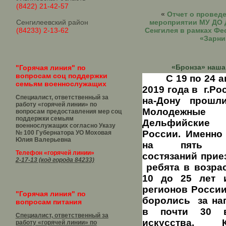
(8422) 21-42-57
«
Отчет о провед
Сенгилеевский район
мероприятии МУ ДО 
(84233) 2-13-62
Сенгилея в рамках Ф
«Зарни
«Бронза» наша!
"Горячая линия" по
вопросам соц поддержки
С 19 по 24 
семьям военнослужащих
2019 года в
г.Ро
Специалист, ответственный за
на-Дону
прошл
работу «горячей линии» по
Молодежные
вопросам предоставления мер соц
поддержки семьям
Дельфийские 
военнослужащих согласно Указу
России. Именно
№ 100 Губернатора УО
Моховая
Юлия Валерьевна
на пять д
Телефон «горячей линии»
состязаний прие
2-17-13 (код города 84233)
ребята в возра
10 до 25 лет 
регионов России
"Горячая линия" по
боролись
за на
вопросам питания
в почти 30 в
Специалист, ответственный за
искусства. К
работу «горячей линии» по