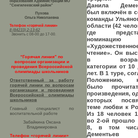
образования Администрации МО
Данила Демен
"Сенгилеевский район"
был включён в с
Пухова
Ольга Николаевна
команды Ульяно
области (42 чело
Телефон «горячей линии»
8 (84233) 2-13-62
где предста
Звонить с 08-00 до 17-00.
номинацию
«Художественно
чтение». Он выс
“Горячая линия” по
в возраст
вопросам организации и
категории от 10
проведения Всероссийской
олимпиады школьников
лет. В 1 туре, со
Положению,
Ответственный за работу
горячей линии по вопросам
было прочита
организации и проведения
произведения, о
Всероссийской олимпиады
которых посв
школьников​
теме любви к Ро
Главный специалист по
Из 18 человек 1
воспитательной работе
во 2-ой прошло 
Забайкина Оксана
8, в том чис
Владимировна
Дементьев
Телефон «горячей линии»