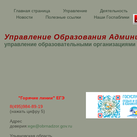
Главная страница
Управление
Деятельность
Новости
Полезные ссылки
Наши Госпаблики
Управление Образования Админ
управление образовательными организациями
"Горячие линии" ЕГЭ
8(495)984-89-19
(нажать цифру 5)
Адрес
доверия:
ege@obrnadzor.gov.ru
Ульяновская область