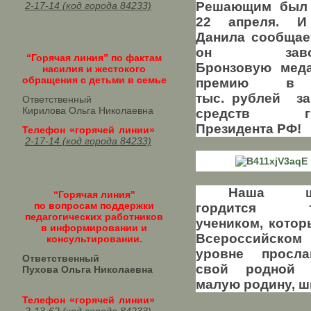
Решающим был
2-17-14 (код города 84233)
22 апреля. И
Данила сообщает
он завое
“Горячая линия” по фактам
Бронзовую мед
насилия и жестокого
обращения с детьми в семье
премию в
тыс. рублей
з
Ответственный
Кирилова Ольга Николаевна
средств гр
Президента РФ!
Телефон «горячей линии»
2-17-14 (код города 84233)
Наша ш
“Горячая линия"
по вопросам поддержки
гордится т
педагогических работников
учеником, котор
в информировании и
Всероссийском
консультировании.
уровне просла
Ответственный
свой родной 
Пухова Ольга Николаевна
малую родину, ш
Телефон «горячей линии»