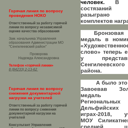
человек.
В 
состязаний 
Горячая линия по вопросу
разыграно
проведения НОКО
комплектов нагр
Ответственный за работу горячей
линии по вопросу независимой
оценке качества образования
Бронзовая
медаль в номи
Зам. начальника Управления
образования Администрации МО
«Художественно
"Сенгилеевский район"
слово» теперь е
Проворова
у представи
Надежда Александровна
Сенгилеевского
Телефон «горячей линии»
8 (84233) 2-13-62
района.
А было это
Завоевав Зол
Горячая линия по вопросу
снижения документарной
медаль
нагрузки на учителей
Региональных
Ответственный за работу горячей
Дельфийских
линии по вопросу снижения
играх-2018,
у
документарной нагрузки на
учителей
МОУ Силикатне
Консультант Управления
средней ш