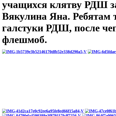
учащихся клятву РДШ за
Вякулина Яна. Ребятам 
галстуки РДШ, после че
флешмоб.