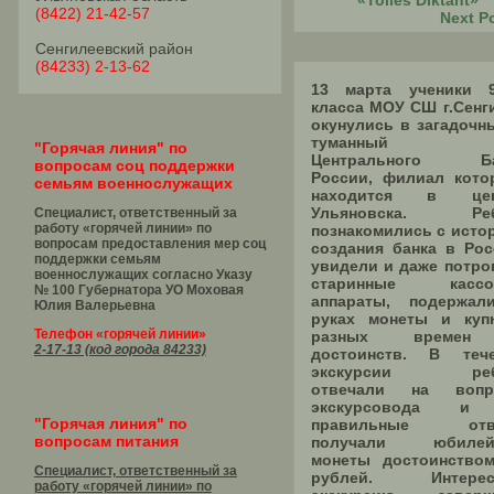
«Tolles Diktant»
(8422) 21-42-57
Next P
Сенгилеевский район
(84233) 2-13-62
13 марта ученики 
класса МОУ СШ г.Сенг
окунулись в загадочн
туманный м
"Горячая линия" по
Центрального Ба
вопросам соц поддержки
России, филиал кото
семьям военнослужащих
находится в цен
Ульяновска. Реб
Специалист, ответственный за
работу «горячей линии» по
познакомились с исто
вопросам предоставления мер соц
создания банка в Рос
поддержки семьям
увидели и даже потро
военнослужащих согласно Указу
старинные кассо
№ 100 Губернатора УО
Моховая
аппараты, подержа
Юлия Валерьевна
руках монеты и ку
Телефон «горячей линии»
разных време
2-17-13 (код города 84233)
достоинств. В теч
экскурсии реб
отвечали на вопр
экскурсовода и
"Горячая линия" по
правильные отв
вопросам питания
получали юбилей
монеты достоинство
Специалист, ответственный за
рублей. Интерес
работу «горячей линии» по