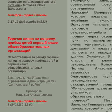
экскурсию заверш
вопросам организации горячего
совместными фот
питания
– Моховая Юлия
сотрудником ба
Валерьевна
Надеждой Валерьев
Телефон «горячей линии»
которая показала 
музейные экспона
2-17-13 (код города 84233)
Экскурсия началась
покровом стро
секретности-ребята
прошли через охра
Горячая линия по вопросу
пункт по паспорта
приёма детей первый класс
очень удивились, к
общеобразовательных
доставали и показы
организаций
паспорта на выход
здания. Учащиеся 9
Ответственный за работу горячей
класса и класс
линии по вопросу приёма детей в
руководитель Коню
первый класс
общеобразовательных
Полина Анатольев
организаций
выражают св
благодарность науч
Зам. начальника Управления
руководителю
образования Администрации МО
стажировочной площ
"Сенгилеевский район"
"Финансовая грамотн
Проворова
участников
Надежда Александровна
образовательного
процесса" Петр
Телефон «горячей линии»
Валерию Геннадьевичу
8 (84233) 2-13-62
рамках которой и пр