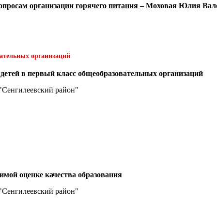
вопросам организации горячего питания
– Моховая Юлия Вал
вательных организаций
 детей в первый класс общеобразовательных организаций
"Сенгилеевский район"
симой оценке качества образования
"Сенгилеевский район"