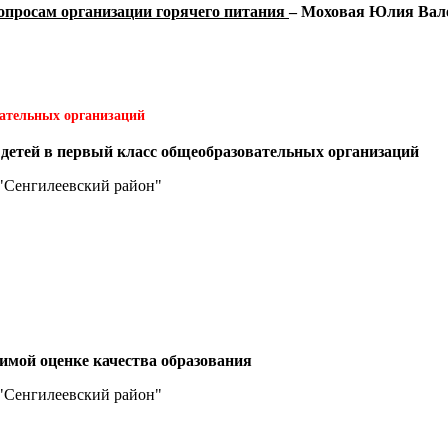
вопросам организации горячего питания
– Моховая Юлия Вал
вательных организаций
 детей в первый класс общеобразовательных организаций
"Сенгилеевский район"
симой оценке качества образования
"Сенгилеевский район"