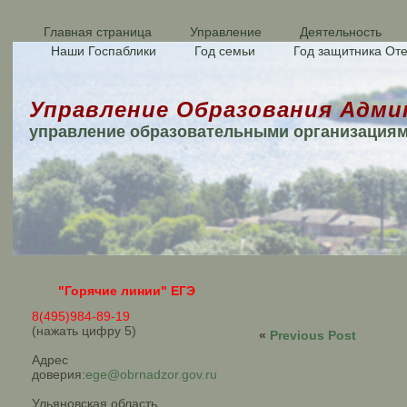
Главная страница
Управление
Деятельность
Наши Госпаблики
Год семьи
Год защитника Оте
Управление Образования Адми
управление образовательными организация
"Горячие линии" ЕГЭ
8(495)984-89-19
(нажать цифру 5)
«
Previous Post
Адрес
доверия:
ege@obrnadzor.gov.ru
Ульяновская область