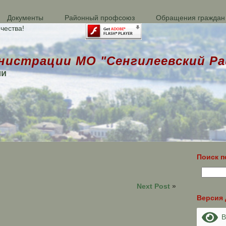
Документы
Районный профсоюз
Обращения граждан
чества!
нистрации МО "Сенгилеевский Ра
ми
Поиск п
Next Post
»
Версия
Ве