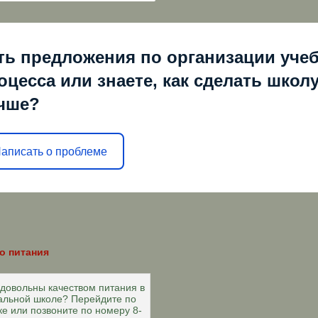
ть предложения по организации уче
оцесса или знаете, как сделать школ
чше?
аписать о проблеме
о питания