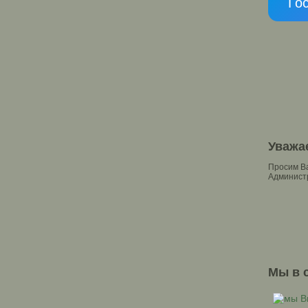
Го
Уважа
Просим Ва
Администр
Мы в 