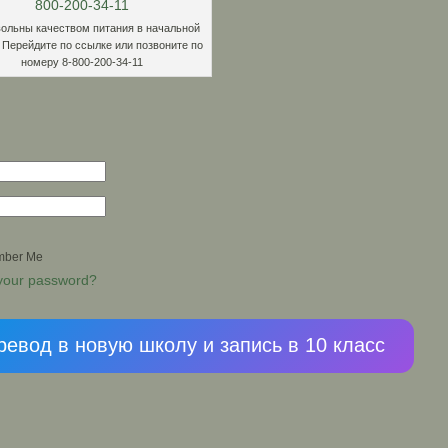
ольны качеством питания в начальной
 Перейдите по ссылке или позвоните по
номеру 8-800-200-34-11
ber Me
 your password?
ревод в новую школу и запись в 10 класс