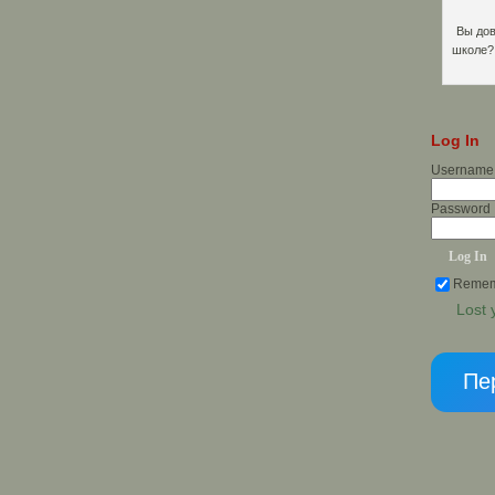
Вы дов
школе?
Log In
Username
Password
Remem
Lost
Пе