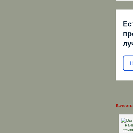
Ес
пр
лу
Н
Качеств