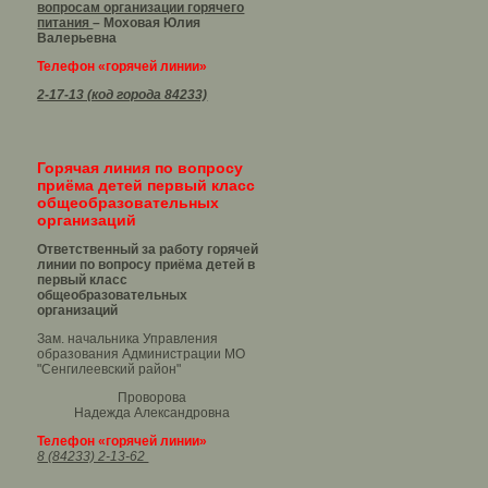
вопросам организации горячего
питания
– Моховая Юлия
Валерьевна
Телефон «горячей линии»
2-17-13 (код города 84233)
Горячая линия по вопросу
приёма детей первый класс
общеобразовательных
организаций
Ответственный за работу горячей
линии по вопросу приёма детей в
первый класс
общеобразовательных
организаций
Зам. начальника Управления
образования Администрации МО
"Сенгилеевский район"
Проворова
Надежда Александровна
Телефон «горячей линии»
8 (84233) 2-13-62