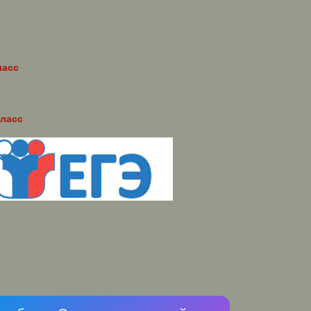
ласс
класс