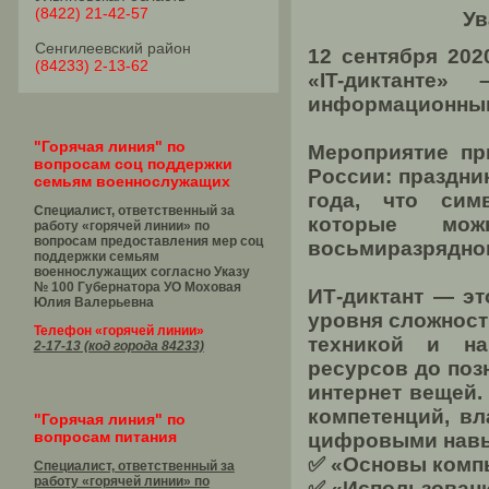
(8422) 21-42-57
Ув
Сенгилеевский район
12 сентября 202
(84233) 2-13-62
«IT-диктанте»
информационным
"Горячая линия" по
Мероприятие пр
вопросам соц поддержки
России: праздни
семьям военнослужащих
года, что сим
Специалист, ответственный за
которые мо
работу «горячей линии» по
вопросам предоставления мер соц
восьмиразрядног
поддержки семьям
военнослужащих согласно Указу
№ 100 Губернатора УО
Моховая
ИТ-диктант — эт
Юлия Валерьевна
уровня сложност
Телефон «горячей линии»
техникой и на
2-17-13 (код города 84233)
ресурсов до позн
интернет вещей.
компетенций, в
"Горячая линия" по
вопросам питания
цифровыми нав
✅ «Основы комп
Специалист, ответственный за
работу «горячей линии» по
✅ «Использован