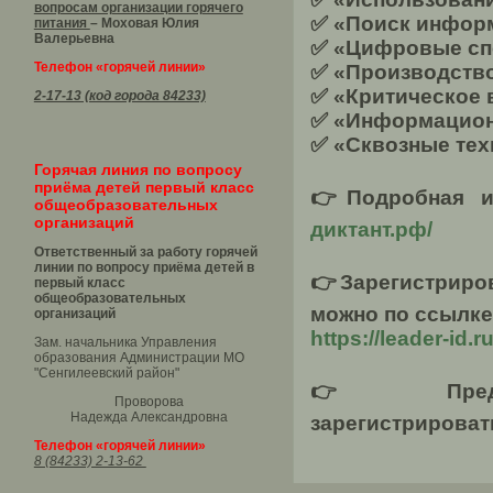
вопросам организации горячего
✅ «Поиск инфор
питания
– Моховая Юлия
Валерьевна
✅ «Цифровые сп
Телефон «горячей линии»
✅ «Производство
✅ «Критическое
2-17-13 (код города 84233)
✅ «Информацион
✅ «Сквозные тех
Горячая линия по вопросу
приёма детей первый класс
👉Подробная 
общеобразовательных
организаций
диктант.рф/
Ответственный за работу горячей
линии по вопросу приёма детей в
👉Зарегистриро
первый класс
общеобразовательных
можно по ссылке
организаций
https://leader-id.
Зам. начальника Управления
образования Администрации МО
"Сенгилеевский район"
👉Предва
Проворова
Надежда Александровна
зарегистрироват
Телефон «горячей линии»
8 (84233) 2-13-62