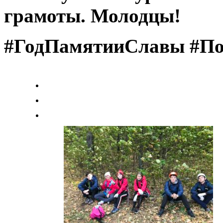
грамоты. Молодцы!
#ГодПамятииСлавы #По