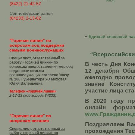
Next
(8422) 21-42-57
Сенгилеевский район
(84233) 2-13-62
«
Единый классный ча
"Горячая линия" по
вопросам соц поддержки
семьям военнослужащих
“Всероссийский
Специалист, ответственный за
работу «горячей линии» по
В честь Дня Ко
вопросам предоставления мер соц
12 декабря Общ
поддержки семьям
военнослужащих согласно Указу
ежегодно прово
№ 100 Губернатора УО
Моховая
знание Консти
Юлия Валерьевна
участие лица ста
Телефон «горячей линии»
2-17-13 (код города 84233)
В 2020 году пр
онлайн форма
www.Гражданин.
"Горячая линия" по
вопросам питания
Поздравляем Ва
Специалист, ответственный за
прохождения Тес
работу «горячей линии» по