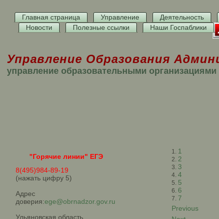
Главная страница
Управление
Деятельность
Новости
Полезные ссылки
Наши Госпаблики
Управление Образования Админ
управление образовательными организациями
1
"Горячие линии" ЕГЭ
2
3
8(495)984-89-19
4
(нажать цифру 5)
5
6
Адрес
7
доверия:
ege@obrnadzor.gov.ru
Previous
Ульяновская область