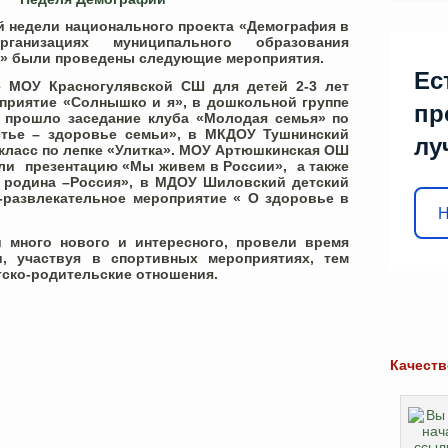
й недели национального проекта «Демография в
рганизациях муниципального образования
н» были проведены следующие мероприятия.
Ес
 МОУ Красногулявской СШ для детей 2-3 лет
приятие «Солнышко и я», в дошкольной группе
пр
прошло заседание клуба «Молодая семья» по
стье – здоровье семьи», в МКДОУ Тушнинский
лу
-класс по лепке «Улитка». МОУ Артюшкинская ОШ
ли презентацию «Мы живем в России», а также
 родина –Россия», в МДОУ Шиловский детский
-развлекательное мероприятие « О здоровье в
Н
 много нового и интересного, провели время
, участвуя в спортивных мероприятиях, тем
ско-родительские отношения.
Качеств