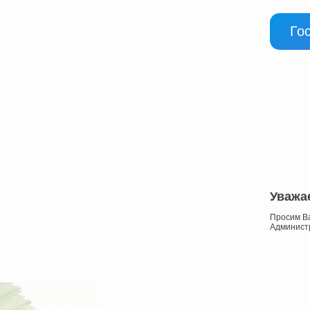
Го
Уважа
Просим Ва
Администр