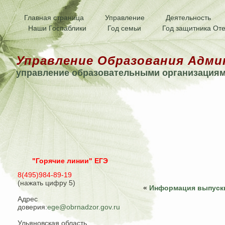
Главная страница
Управление
Деятельность
Наши Госпаблики
Год семьи
Год защитника Оте
Управление Образования Адми
управление образовательными организация
"Горячие линии" ЕГЭ
8(495)984-89-19
(нажать цифру 5)
«
Информация выпуск
Адрес
доверия:
ege@obrnadzor.gov.ru
Ульяновская область