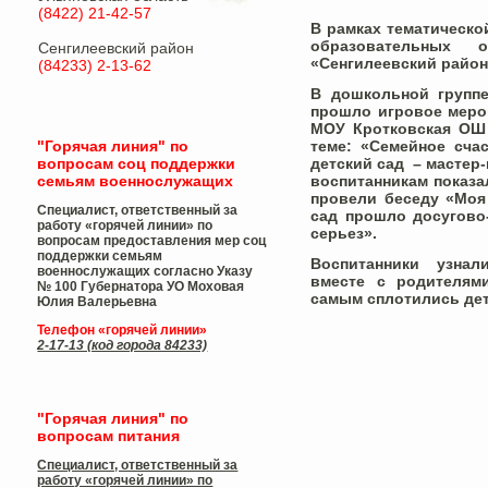
(8422) 21-42-57
В рамках тематическо
образовательных о
Сенгилеевский район
«Сенгилеевский райо
(84233) 2-13-62
В дошкольной группе
прошло игровое меро
МОУ Кротковская ОШ 
"Горячая линия" по
теме: «Семейное сча
вопросам соц поддержки
детский сад – мастер
семьям военнослужащих
воспитанникам показа
провели беседу «Моя
Специалист, ответственный за
сад прошло досугово
работу «горячей линии» по
серьез».
вопросам предоставления мер соц
поддержки семьям
Воспитанники узнали
военнослужащих согласно Указу
вместе с родителями
№ 100 Губернатора УО
Моховая
самым сплотились дет
Юлия Валерьевна
Телефон «горячей линии»
2-17-13 (код города 84233)
"Горячая линия" по
вопросам питания
Специалист, ответственный за
работу «горячей линии» по