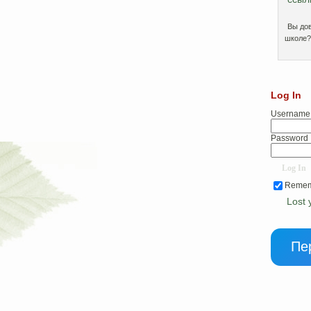
Вы до
школе?
Log In
Username
Password
Remem
Lost
Пе