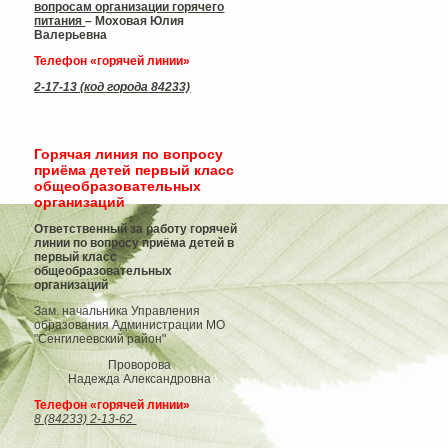
вопросам организации горячего
питания
– Моховая Юлия
Валерьевна
Телефон «горячей линии»
2-17-13 (код города 84233)
Горячая линия по вопросу
приёма детей первый класс
общеобразовательных
организаций
Ответственный за работу горячей
линии по вопросу приёма детей в
первый класс
общеобразовательных
организаций
Зам. начальника Управления
образования Администрации МО
"Сенгилеевский район"
Проворова
Надежда Александровна
Телефон «горячей линии»
8 (84233) 2-13-62