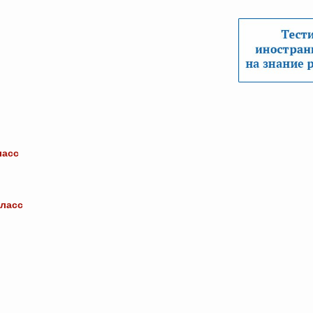
ласс
класс