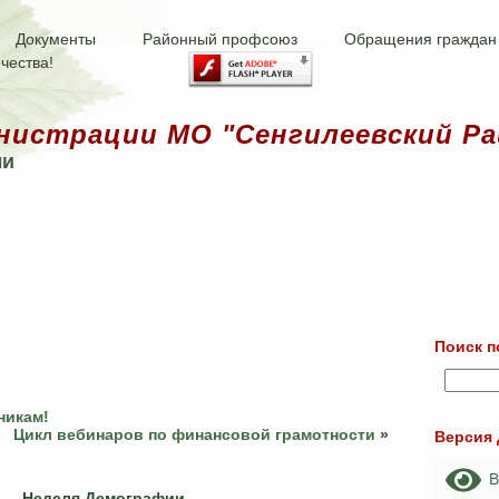
Документы
Районный профсоюз
Обращения граждан
чества!
нистрации МО "Сенгилеевский Ра
ми
Поиск п
никам!
Цикл вебинаров по финансовой грамотности
»
Версия
Ве
Неделя Демографии