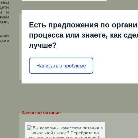
дены
дети
ми и
дней
ами,
Есть предложения по органи
процесса или знаете, как сд
наши
дкие
лучше?
Написать о проблеме
Качество питания