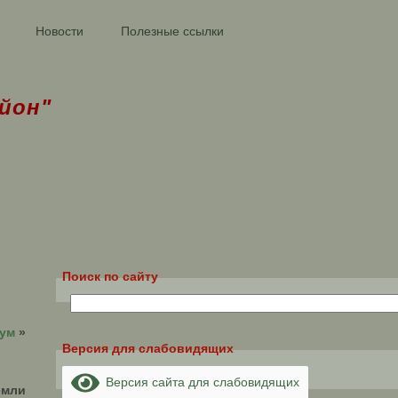
Новости
Полезные ссылки
йон"
Поиск по сайту
рум
»
Версия для слабовидящих
Версия сайта для слабовидящих
емли