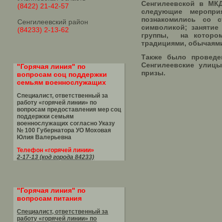
Сенгилеевской в МК
(8422) 21-42-57
следующие мероприя
познакомились со с
Сенгилеевский район
символикой; занятие
(84233) 2-13-62
группы, на котором
традициями, обычаями
Также было проведе
Сенгилеевские улицы
"Горячая линия" по
призы.
вопросам соц поддержки
семьям военнослужащих
Специалист, ответственный за
работу «горячей линии» по
вопросам предоставления мер соц
поддержки семьям
военнослужащих согласно Указу
№ 100 Губернатора УО
Моховая
Юлия Валерьевна
Телефон «горячей линии»
2-17-13 (код города 84233)
"Горячая линия" по
вопросам питания
Специалист, ответственный за
работу «горячей линии» по