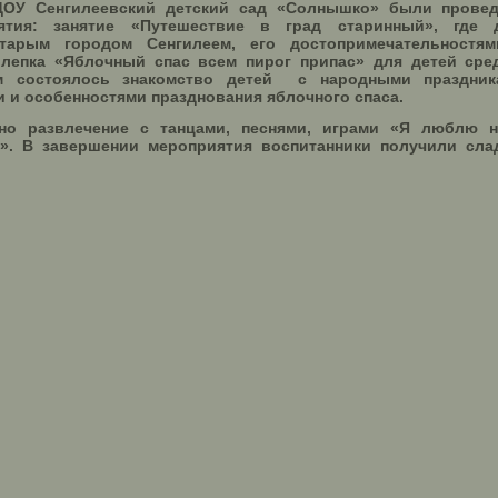
ДОУ Сенгилеевский детский сад «Солнышко» были прове
тия: занятие «Путешествие в град старинный», где 
тарым городом Сенгилеем, его достопримечательностя
 лепка «Яблочный спас всем пирог припас» для детей сре
 состоялось знакомство детей с народными праздник
 и особенностями празднования яблочного спаса.
но развлечение с танцами, песнями, играми «Я люблю 
». В завершении мероприятия воспитанники получили сла