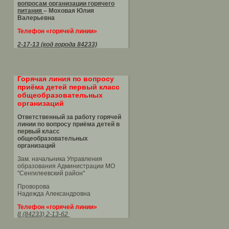
вопросам организации горячего
питания
– Моховая Юлия
Валерьевна
Телефон «горячей линии»
2-17-13 (код города 84233)
Горячая линия по вопросу
приёма детей первый класс
общеобразовательных
организаций
Ответственный за работу горячей
линии по вопросу приёма детей в
первый класс
общеобразовательных
организаций
Зам. начальника Управления
образования Администрации МО
"Сенгилеевский район"
Проворова
Надежда Александровна
Телефон «горячей линии»
8 (84233) 2-13-62