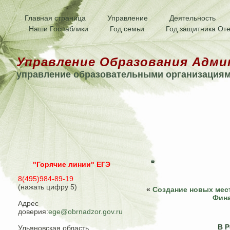
Главная страница
Управление
Деятельность
Наши Госпаблики
Год семьи
Год защитника Оте
Управление Образования Адми
управление образовательными организация
"Горячие линии" ЕГЭ
8(495)984-89-19
(нажать цифру 5)
«
Создание новых мес
Фина
Адрес
доверия:
ege@obrnadzor.gov.ru
В 
Ульяновская область