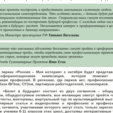
мках проекта построить и предоставить школьникам системную модель
ессиональном самоопределении. Что особенно важно, с детьми будут р
специально подготовленные для этого. Старшеклассники смогут посетит
ь рекомендации по построению будущей профессии. С каждым годом чис
илет в будущее» растет. Увеличивается интерес к профориентации в це
ех причастных к данному направлению»
тель Министра просвещения РФ
Татьяна Васильева.
потому что школьники абсолютно бесплатно смогут пройти и профорие
риентационные пробы, чтобы определить свою профессиональную траек
огих стран, которые могут проводить такие проекты»
 Фонда Гуманитарных Проектов
Иван Есин
.
 парках «Россия – Моя история» с октября будет представ
рофориентационная композиция, которая поможет 
мире профессий. В регионах, где парков нет, профессион
базе ВУЗов, СУЗов, партнеров-работодателей, технопарков.
 «Билет в будущее» состоит из двух сегментов – общед
ом, общедоступном сегменте, все желающие смогут пройти 
тесты, викторины, виртуальный тур по мультимедийной выст
улярные статьи и видеоролики о профессиях и професси
, сегмента, участниками которого могут стать только зарег
 ученики 6-11 классов этих школ, доступны интерактивные 