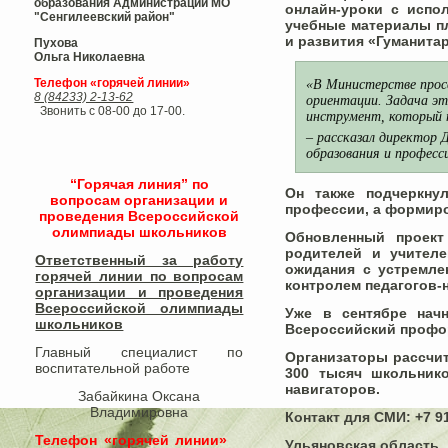
образования Администрации МО
онлайн-уроки с испо
"Сенгилеевский район"
учебные материалы п
и развития «Гуманита
Пухова
Ольга Николаевна
Телефон «горячей линии»
«В Министерстве просв
8 (84233) 2-13-62
ориентации. Задача эт
Звонить с 08-00 до 17-00.
инструмент, который 
– рассказал директор 
образования и професс
“Горячая линия” по
Он также подчеркну
вопросам организации и
профессии, а формир
проведения Всероссийской
олимпиады школьников
Обновленный проект 
родителей и учителе
Ответственный за работу
ожидания с устремле
горячей линии по вопросам
контролем педагогов-
организации и проведения
Всероссийской олимпиады
Уже в сентябре нач
школьников​
Всероссийский профор
Главный специалист по
Организаторы рассчит
воспитательной работе
300 тысяч школьнико
навигаторов.
Забайкина Оксана
Владимировна
Контакт для СМИ: +7 9
Телефон «горячей линии»
Ульяновская область