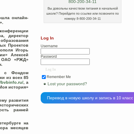
Вы довольны качеством питания в начальной
школе? Перейдите по ссылке или позвоните по
ошла онлайн-
номеру 8-800-200-34-11
».
конференции
ва
, директор
Log In
 образования
ных Проектов
Username
стополя
Игорь
огии»
Алексей
Password
м ОАО «РЖД»
н
.
но с Фондом
Remember Me
и из всех 85
/bvbinfo.ru/
, а
Lost your password?
 Моя история»
Перевод в новую школу и запись в 10 класс
ему развития
исторических
ость ранней
етербурге на
тора месяцев