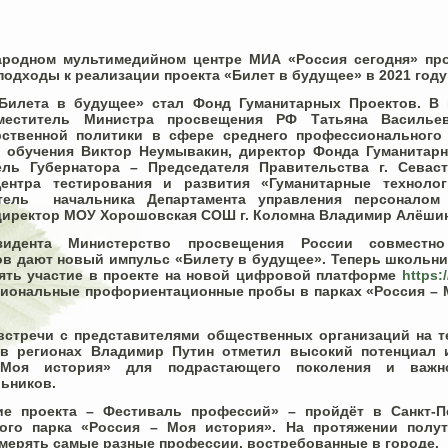
ародном мультимедийном центре МИА «Россия сегодня» пр
одходы к реализации проекта «Билет в будущее» в 2021 году
Билета в будущее» стал Фонд Гуманитарных Проектов.
В 
аместитель Министра просвещения РФ
Татьяна Василье
рственной политики в сфере среднего профессионального
о обучения
Виктор Неумывакин
, директор Фонда Гуманитар
тель Губернатора – Председателя Правительства г. Сева
Центра тестирования и развития «Гуманитарные технол
итель начальника Департамента управления персонало
директор МОУ Хорошовская СОШ г. Коломна
Владимир Алёши
идента Министерство просвещения России совмест
в дают новый импульс «Билету в будущее». Теперь школьник
ять участие в проекте на новой
цифровой платформе
https:/
сиональные профориентационные пробы в
парках «Россия –
встречи с представителями общественных организаций на т
в регионах Владимир Путин отметил высокий потенциал 
Моя история» для подрастающего поколения и важн
ьников.
е проекта – Фестиваль профессий» – пройдёт в Санкт-П
ого парка «Россия – Моя история». На протяжении полу
мерять самые разные профессии, востребованные в городе.