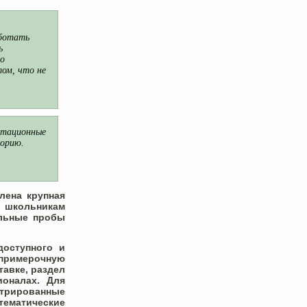
аботать
ь
ло
лом, что не
нтационные
торию.
лена крупная
школьникам
альные пробы
оступного и
«примерочную
авке, раздел
оналах. Для
истрированные
тематические