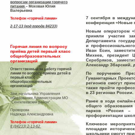
вопросам организации горячего
питания
– Моховая Юлия
Валерьевна
7 сентября в междун
Телефон «горячей линии»
конференция «Новые п
2-17-13 (код города 84233)
Новым оператором «
приняли участие з
Департамента госуда
и профессиональног
Горячая линия по вопросу
Иван Есин
, замести
приёма детей первый класс
Михеев
, президент 
общеобразовательных
Серебряков
, замест
организаций
Александр Збарский,
Ответственный за работу горячей
По поручению През
линии по вопросу приёма детей в
первый класс
Гуманитарных Проекто
общеобразовательных
регионов смогут прин
организаций
также пройти профес
в 23 регионах России.
Зам. начальника Управления
образования Администрации МО
Ранее в ходе онлайн-
"Сенгилеевский район"
общего образования 
Проворова
парков «Россия – 
Надежда Александровна
профориентации школ
Телефон «горячей линии»
Ключевое мероприяти
8 (84233) 2-13-62
площадке историческ
школьники смогут при