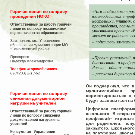
Горячая линия по вопросу
«Нам необходимо в ра
проведения НОКО
взаимодействия в проф
наставники, учителя, 
Ответственный за работу горячей
производства, получит
линии по вопросу независимой
участников проекта «Б
оценке качества образования
может не радовать вс
Зам. начальника Управления
– поделилась замести
образования Администрации МО
"Сенгилеевский район"
Проворова
«Проект уникальный, 
Надежда Александровна
диагностики, и профо
Россия – одна из немн
Телефон «горячей линии»
8 (84233) 2-13-62
– рассказал директор
Он подчеркнул, что в
мультимедийная п
Горячая линия по вопросу
сориентироваться в 
снижения документарной
будут развиваться на 
нагрузки на учителей
Цифровая платформа
Ответственный за работу горячей
школьного. В открыт
линии по вопросу снижения
профессий», игровые 
документарной нагрузки на
для родителей, поп
учителей
закрытого, школьного
Консультант Управления
на платформе школы и