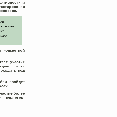
активности и
тестирования
моносова.
ной
околению
не»
ьного
 конкретной
гает участие
падают ли их
роходить под
ября пройдет
олах.
участие более
ч педагогов-