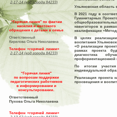
2-17-14 (код города 84233)
Ульяновская область в
В 2021 году в соотв
Гуманитарных Проекто
“Горячая линия” по фактам
общеобразовательных
насилия и жестокого
навигаторов в рамка
обращения с детьми в семье
квалификации «Метод
Ответственный
В целях реализации
Кирилова Ольга Николаевна
воспитания Ульяновско
«О реализации проект
Телефон «горячей линии»
рамках проекта бу
2-17-14 (код города 84233)
диагностика обу
профориентационной 
По итогам участия
индивидуальной обра
“Горячая линия"
по вопросам поддержки
Реализация проекта н
педагогических работников
просвещения и воспит
в информировании и
консультировании.
Ответственный
Пухова Ольга Николаевна
Телефон «горячей линии»