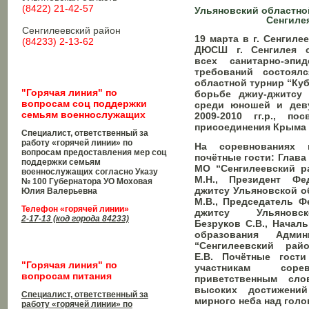
(8422) 21-42-57
Ульяновский областно
Сенгиле
Сенгилеевский район
19 марта в г. Сенгиле
(84233) 2-13-62
ДЮСШ г. Сенгилея 
всех санитарно-эпид
требований состоял
областной турнир “Куб
"Горячая линия" по
борьбе джиу-джитсу 
вопросам соц поддержки
среди юношей и деву
семьям военнослужащих
2009-2010 гг.р., п
присоединения Крыма 
Специалист, ответственный за
работу «горячей линии» по
На соревнованиях п
вопросам предоставления мер соц
почётные гости: Глав
поддержки семьям
МО “Сенгилеевский р
военнослужащих согласно Указу
М.Н., Президент Фе
№ 100 Губернатора УО
Моховая
джитсу Ульяновской о
Юлия Валерьевна
М.В., Председатель Ф
Телефон «горячей линии»
джитсу Ульяновс
2-17-13 (код города 84233)
Безруков С.В., Начал
образования Адми
“Сенгилеевский рай
Е.В. Почётные гост
"Горячая линия" по
участникам сор
вопросам питания
приветственным сло
высоких достижени
Специалист, ответственный за
мирного неба над голо
работу «горячей линии» по