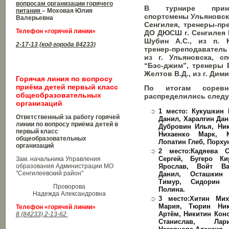
вопросам организации горячего
В турнире прин
питания
– Моховая Юлия
спортсмены Ульяновско
Валерьевна
Сенгилея, тренеры-пр
Телефон «горячей линии»
ДО ДЮСШ г. Сенгилея 
Шубин А.С., из п. 
2-17-13 (код города 84233)
тренер-преподаватель
из г. Ульяновска, с
“Бэс-джим”, тренеры 
Желтов В.Д., из г. Дим
Горячая линия по вопросу
приёма детей первый класс
По итогам соревн
общеобразовательных
распределились след
организаций
1 место: Кукушкин 
Ответственный за работу горячей
Данил, Харалгин Дан
линии по вопросу приёма детей в
Дубровин Илья, Ни
первый класс
Нихаенко Марк, К
общеобразовательных
Лопатин Глеб, Порху
организаций
2 место:Кадяева 
Сергей, Бугеро Ки
Зам. начальника Управления
образования Администрации МО
Ярослав, Войт Ва
"Сенгилеевский район"
Данил, Осташкин
Тимур, Сидорин 
Проворова
Полина.
Надежда Александровна
3 место:Хитин Мих
Мария, Тюрин Ник
Телефон «горячей линии»
Артём, Никитин Конс
8 (84233) 2-13-62
Станислав, Лар