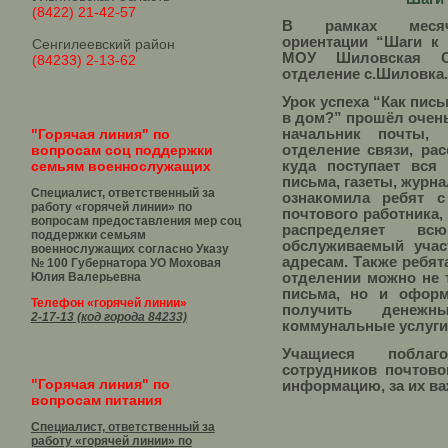
(8422) 21-42-57
В рамках месячн
ориентации “Шаги к 
Сенгилеевский район
МОУ Шиловская 
(84233) 2-13-62
отделение с.Шиловка.
Урок успеха “Как пис
в дом?” прошёл очень
"Горячая линия" по
начальник почты, 
вопросам соц поддержки
отделение связи, рас
семьям военнослужащих
куда поступает вся 
письма, газеты, журн
Специалист, ответственный за
ознакомила ребят с
работу «горячей линии» по
почтового работника,
вопросам предоставления мер соц
распределяет вс
поддержки семьям
обслуживаемый учас
военнослужащих согласно Указу
адресам. Также ребят
№ 100 Губернатора УО
Моховая
Юлия Валерьевна
отделении можно не 
письма, но и оформ
Телефон «горячей линии»
получить денежн
2-17-13 (код города 84233)
коммунальные услуги
Учащиеся поблаг
сотрудников почтово
"Горячая линия" по
информацию, за их ва
вопросам питания
Специалист, ответственный за
работу «горячей линии» по