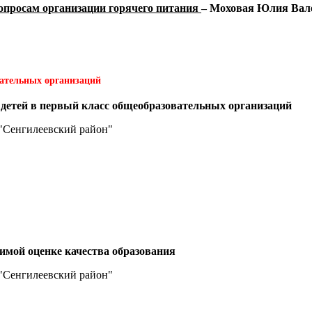
вопросам организации горячего питания
– Моховая Юлия Вал
вательных организаций
 детей в первый класс общеобразовательных организаций
"Сенгилеевский район"
симой оценке качества образования
"Сенгилеевский район"