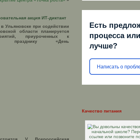
крытие Центра «Точка роста»
»
овательная акция ИТ-диктант
Есть предло
а в Ульяновске при содействии
овской области планируется
процесса или
риятий, приуроченных к
ному празднику «День
лучше?
Написать о пробл
Качество питания
тоится V Всероссийская