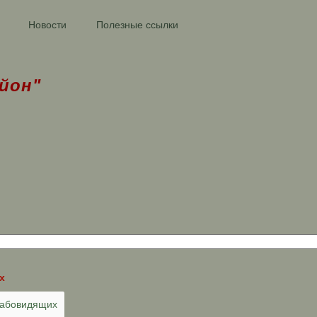
Новости
Полезные ссылки
йон"
х
лабовидящих