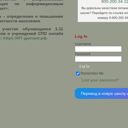
акция по информационным
ант».
Вы довольны качеством питани
школе? Перейдите по ссылке ил
та – определение и повышение
номеру 8-800-200-34
отности населения.
 участие обучающиеся 1-11
узов и учреждений СПО онлайн
Log In
е:
https://ИТ-диктант.рф.
Username
Password
Remember Me
Lost your password?
Перевод в новую школу и