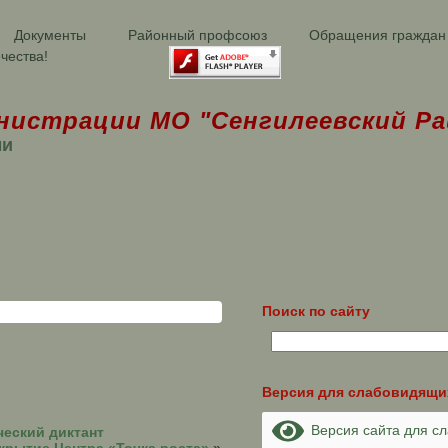
Документы
Районный профсоюз
Обращения граждан
чества!
нистрации МО "Сенгилеевский Ра
ми
Поиск по сайту
Версия для слабовидящи
Версия сайта для с
еский диктант