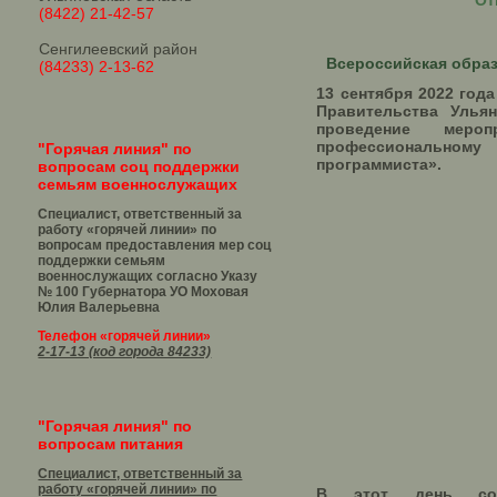
От
(8422) 21-42-57
Сенгилеевский район
Всероссийская образ
(84233) 2-13-62
13 сентября 2022 год
Правительства Ульян
проведение мероп
профессиональ
"Горячая линия" по
программиста».
вопросам соц поддержки
семьям военнослужащих
Специалист, ответственный за
работу «горячей линии» по
вопросам предоставления мер соц
поддержки семьям
военнослужащих согласно Указу
№ 100 Губернатора УО
Моховая
Юлия Валерьевна
Телефон «горячей линии»
2-17-13 (код города 84233)
"Горячая линия" по
вопросам питания
Специалист, ответственный за
работу «горячей линии» по
В этот день сос