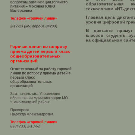
вопросам организации горячего
образовательная 
питания
– Моховая Юлия
технологиям «ИТ-дикт
Валерьевна
Главная цель диктан
Телефон «горячей линии»
уровня цифровой грам
2-17-13 (код города 84233)
В диктанте примут
классов, студенты в
на официальном сайт
Горячая линия по вопросу
приёма детей первый класс
общеобразовательных
организаций
Ответственный за работу горячей
линии по вопросу приёма детей в
первый класс
общеобразовательных
организаций
Зам. начальника Управления
образования Администрации МО
"Сенгилеевский район"
Проворова
Надежда Александровна
Телефон «горячей линии»
8 (84233) 2-13-62