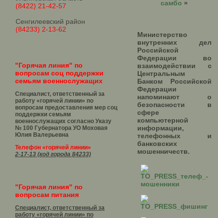
самбо
»
(8422) 21-42-57
Сенгилеевский район
(84233) 2-13-62
Министерство
внутренних дел
Российской
Федерации во
"Горячая линия" по
взаимодействии с
вопросам соц поддержки
Центральным
семьям военнослужащих
Банком Российской
Федерации
Специалист, ответственный за
напоминают о
работу «горячей линии» по
безопасности в
вопросам предоставления мер соц
сфере
поддержки семьям
компьютерной
военнослужащих согласно Указу
информации,
№ 100 Губернатора УО
Моховая
Юлия Валерьевна
телефонных и
банковских
Телефон «горячей линии»
мошенничеств.
2-17-13 (код города 84233)
"Горячая линия" по
вопросам питания
Специалист, ответственный за
работу «горячей линии» по