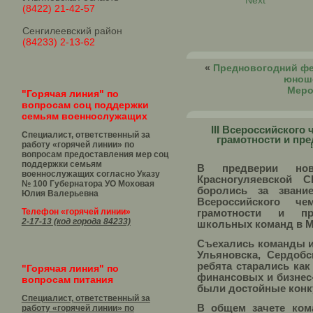
Next
(8422) 21-42-57
Сенгилеевский район
(84233) 2-13-62
«
Предновогодний фе
юнош
Меро
"Горячая линия" по
вопросам соц поддержки
семьям военнослужащих
III Всероссийского
Специалист, ответственный за
грамотности и пр
работу «горячей линии» по
вопросам предоставления мер соц
поддержки семьям
В предверии но
военнослужащих согласно Указу
Красногуляевской 
№ 100 Губернатора УО
Моховая
боролись за звани
Юлия Валерьевна
Всероссийского ч
Телефон «горячей линии»
грамотности и пр
2-17-13 (код города 84233)
школьных команд в М
Съехались команды и
Ульяновска, Сердобс
ребята старались как
"Горячая линия" по
финансовых и бизнес-
вопросам питания
были достойные конк
Специалист, ответственный за
В общем зачете ком
работу «горячей линии» по