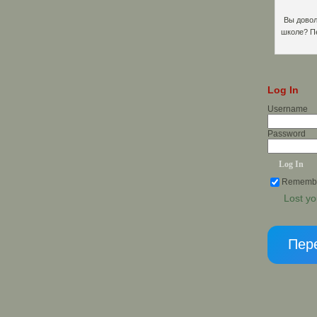
Вы довол
школе? П
Log In
Username
Password
Rememb
Lost y
Пере