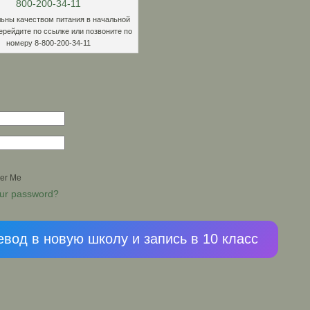
ьны качеством питания в начальной
ерейдите по ссылке или позвоните по
номеру 8-800-200-34-11
er Me
our password?
вод в новую школу и запись в 10 класс