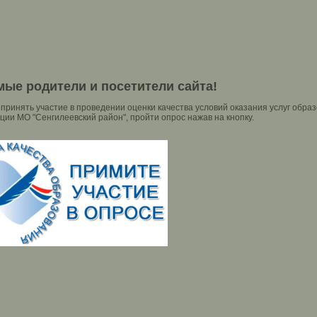
ые родители и посетители сайта!
 принять участие в проведении оценки качества условий оказания услуг об
ии МО "Сенгилеевский район", пройти опрос нажав на кнопку.