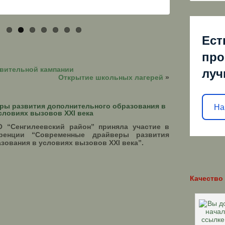
Ест
про
овительной кампании
луч
Открытие школьных лагерей
»
ры развития дополнительного образования в
На
словиях вызовов XXI века
 “Сенгилеевский район” приняла участие в
еренции “Современные драйверы развития
зования в условиях вызовов XXI века”.
Качество