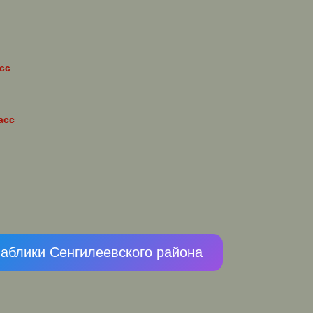
сс
асс
паблики Сенгилеевского района