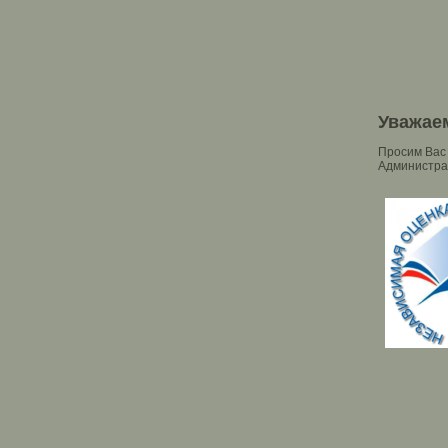
Уважаем
Просим Вас
Администрац