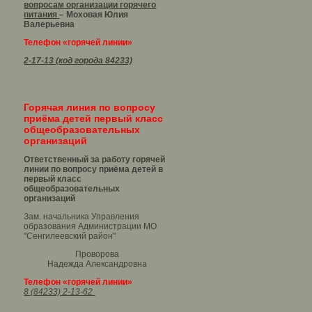
вопросам организации горячего
питания
– Моховая Юлия
Валерьевна
Телефон «горячей линии»
2-17-13 (код города 84233)
Горячая линия по вопросу
приёма детей первый класс
общеобразовательных
организаций
Ответственный за работу горячей
линии по вопросу приёма детей в
первый класс
общеобразовательных
организаций
Зам. начальника Управления
образования Администрации МО
"Сенгилеевский район"
Проворова
Надежда Александровна
Телефон «горячей линии»
8 (84233) 2-13-62