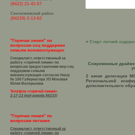
(8422) 21-42-57
Сенгилеевский район
(84233) 2-13-62
"Горячая линия" по
«
Старт летней оздор
вопросам соц поддержки
семьям военнослужащих
Специалист, ответственный за
работу «горячей линии» по
Современные драйве
вопросам предоставления мер соц
у
поддержки семьям
военнослужащих согласно Указу
2 июня делегация МО
№ 100 Губернатора УО
Моховая
Региональной конф
Юлия Валерьевна
дополнительного обра
Телефон «горячей линии»
2-17-13 (код города 84233)
"Горячая линия" по
вопросам питания
Специалист, ответственный за
работу «горячей линии» по