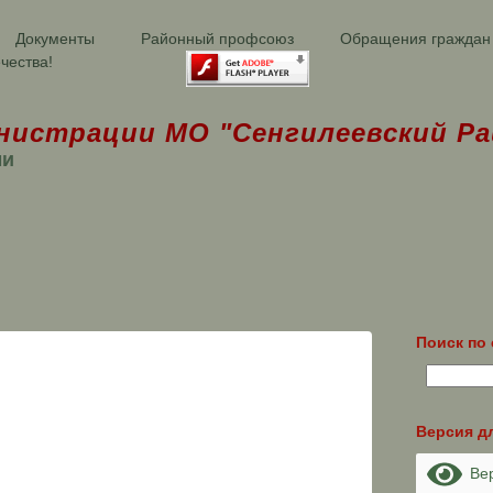
Документы
Районный профсоюз
Обращения граждан
чества!
нистрации МО "Сенгилеевский Ра
ми
Поиск по 
Версия д
Вер