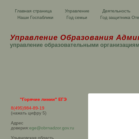
Главная страница
Управление
Деятельность
Наши Госпаблики
Год семьи
Год защитника Оте
Управление Образования Адми
управление образовательными организация
"Горячие линии" ЕГЭ
8(495)984-89-19
(нажать цифру 5)
Адрес
доверия:
ege@obrnadzor.gov.ru
Ульяновская область