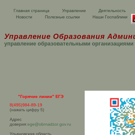
Главная страница
Управление
Деятельность
Новости
Полезные ссылки
Наши Госпаблики
Управление Образования Админ
управление образовательными организациями
"Горячие линии" ЕГЭ
8(495)984-89-19
(нажать цифру 5)
Адрес
доверия:
ege@obrnadzor.gov.ru
Ульяновская область