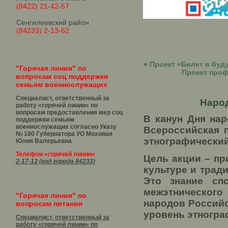
(8422) 21-42-57
Сенгилеевский район
(84233) 2-13-62
«
Проект «Билет в буд
"Горячая линия" по
Проект проф
вопросам соц поддержки
семьям военнослужащих
Специалист, ответственный за
Народ
работу «горячей линии» по
вопросам предоставления мер соц
В канун Дня на
поддержки семьям
военнослужащих согласно Указу
Всероссийская 
№ 100 Губернатора УО
Моховая
этнографический
Юлия Валерьевна
Телефон «горячей линии»
Цель акции – пр
2-17-13 (код города 84233)
культуре и трад
Это знание спо
межэтнического
"Горячая линия" по
народов Российс
вопросам питания
уровень этногра
Специалист, ответственный за
работу «горячей линии» по