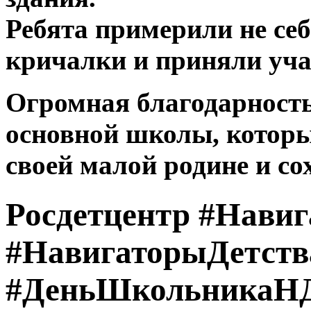
Ребята примерили не себ
кричалки и приняли учас
Огромная благодарность
основной школы, котор
своей малой родине и со
Росдетцентр #Нави
#НавигаторыДетств
#ДеньШкольникаНД