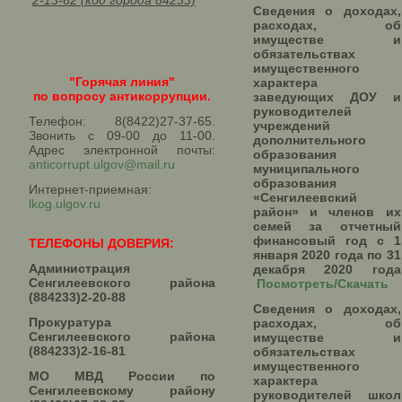
2-13-62 (код города 84233)
Сведения о доходах,
расходах, об
имуществе и
обязательствах
имущественного
"Горячая линия"
характера
по вопросу антикоррупции.
заведующих ДОУ и
руководителей
Телефон: 8(8422)27-37-65.
учреждений
Звонить с 09-00 до 11-00.
дополнительного
Адрес электронной почты:
образования
anticorrupt.ulgov@mail.ru
муниципального
образования
Интернет-приемная:
«Сенгилеевский
lkog.ulgov.ru
район» и членов их
семей за отчетный
финансовый год с 1
ТЕЛЕФОНЫ ДОВЕРИЯ:
января 2020 года по 31
Администрация
декабря 2020 года
Сенгилеевского района
Посмотреть/Скачать
(884233)2-20-88
Сведения о доходах,
Прокуратура
расходах, об
Сенгилеевского района
имуществе и
(884233)2-16-81
обязательствах
имущественного
МО МВД России по
характера
Сенгилеевскому району
руководителей школ