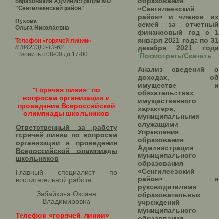
образования
образования Администрации МО
"Сенгилеевский район"
«Сенгилеевский
район» и членов их
Пухова
семей за отчетный
Ольга Николаевна
финансовый год с 1
января 2021 года по 31
Телефон «горячей линии»
8 (84233) 2-13-62
декабря 2021 года
Звонить с 08-00 до 17-00.
Посмотреть/Скачать
Анализ сведений о
доходах, об
имуществе и
“Горячая линия” по
обязательствах
вопросам организации и
имущественного
проведения Всероссийской
характера,
олимпиады школьников
муниципальными
служащими
Ответственный за работу
Управления
горячей линии по вопросам
образования
организации и проведения
Администрации
Всероссийской олимпиады
муниципального
школьников​
образования
«Сенгилеевский
Главный специалист по
район» и
воспитательной работе
руководителями
Забайкина Оксана
образовательных
Владимировна
учреждений
муниципального
Телефон «горячей линии»
образования