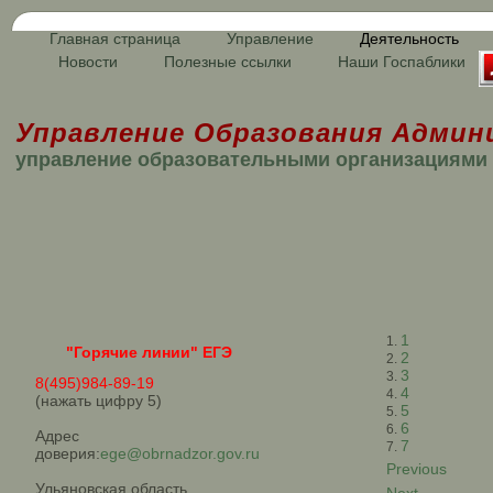
Главная страница
Управление
Деятельность
Новости
Полезные ссылки
Наши Госпаблики
Управление Образования Админ
управление образовательными организациями
1
"Горячие линии" ЕГЭ
2
3
8(495)984-89-19
4
(нажать цифру 5)
5
6
Адрес
7
доверия:
ege@obrnadzor.gov.ru
Previous
Ульяновская область