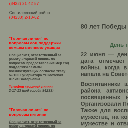
(8422) 21-42-57
Сенгилеевский район
(84233) 2-13-62
80 лет Победы
"Горячая линия" по
вопросам соц поддержки
День 
семьям военнослужащих
22 июня — день
Специалист, ответственный за
работу «горячей линии» по
дата отмечает
вопросам предоставления мер соц
войны, когда в
поддержки семьям
военнослужащих согласно Указу
напала на Совет
№ 100 Губернатора УО
Моховая
Юлия Валерьевна
Воспитанники ш
Телефон «горячей линии»
района активн
2-17-13 (код города 84233)
посвященных н
Организовали П
Также для восп
"Горячая линия" по
вопросам питания
мужества, на ко
Специалист, ответственный за
мужестве и отв
работу «горячей линии» по